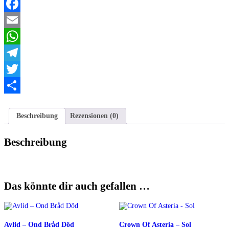
to
teach
Facebook
in
vain
Email
Menge
WhatsApp
Telegram
Twitter
Teilen
Beschreibung
Rezensionen (0)
Beschreibung
Das könnte dir auch gefallen …
Avlid ‎– Ond Bråd Död
Crown Of Asteria – Sol