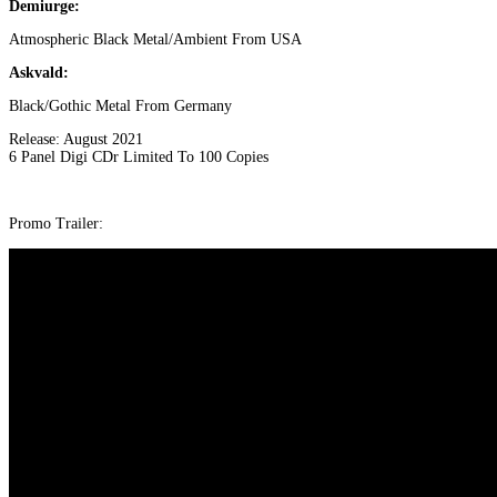
Demiurge:
Atmospheric Black Metal/Ambient From USA
Askvald:
Black/Gothic Metal From Germany
Release: August 2021
6 Panel Digi CDr Limited To 100 Copies
Promo Trailer: