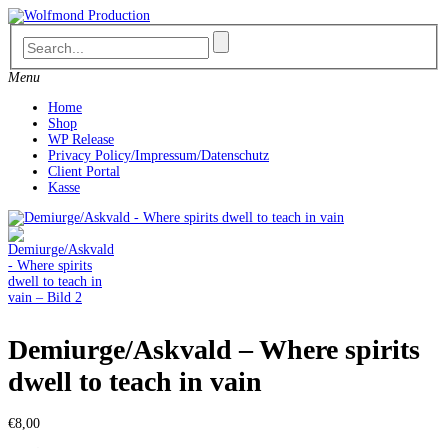
Skip
to
content
Menu
Home
Shop
WP Release
Privacy Policy/Impressum/Datenschutz
Client Portal
Kasse
Demiurge/Askvald – Where spirits
dwell to teach in vain
€
8,00