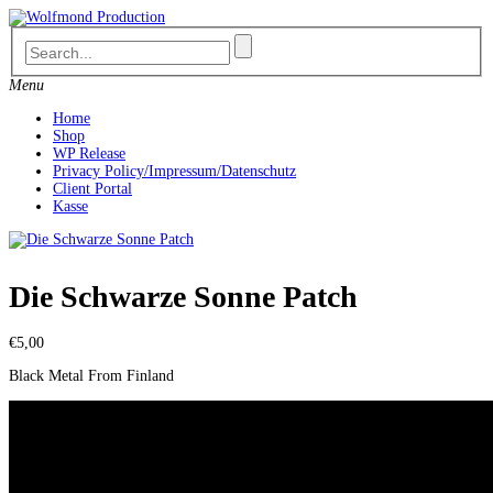
Skip
to
content
Menu
Home
Shop
WP Release
Privacy Policy/Impressum/Datenschutz
Client Portal
Kasse
Die Schwarze Sonne Patch
€
5,00
Black Metal From Finland