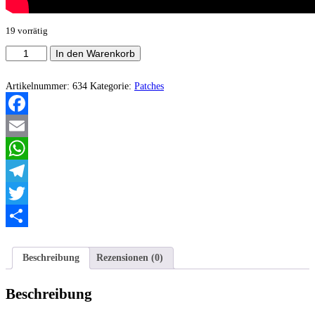
19 vorrätig
Die
In den Warenkorb
Schwarze
Sonne
Patch
Artikelnummer:
634
Kategorie:
Patches
Menge
Facebook
Email
WhatsApp
Telegram
Twitter
Teilen
Beschreibung
Rezensionen (0)
Beschreibung