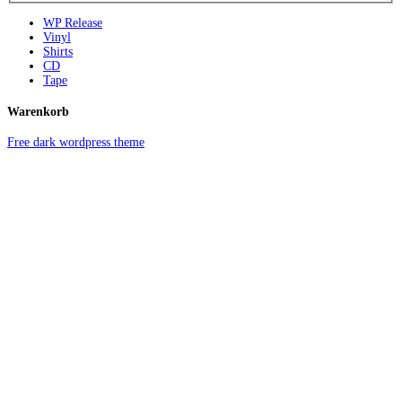
WP Release
Vinyl
Shirts
CD
Tape
Warenkorb
Free dark wordpress theme