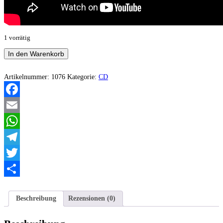
1 vorrätig
Doden
In den Warenkorb
Grotte/Fullmoon
Cult
–
Artikelnummer:
1076
Kategorie:
CD
Summon
The
Wolves
Facebook
Of
War
Email
(Split)
Menge
WhatsApp
Telegram
Twitter
Teilen
Beschreibung
Rezensionen (0)