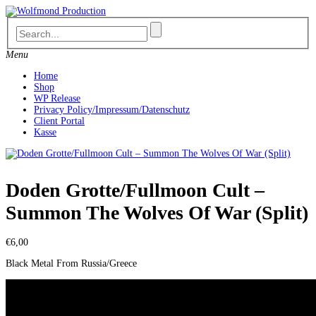
Skip
to
content
Menu
Home
Shop
WP Release
Privacy Policy/Impressum/Datenschutz
Client Portal
Kasse
Doden Grotte/Fullmoon Cult –
Summon The Wolves Of War (Split)
€
6,00
Black Metal From Russia/Greece