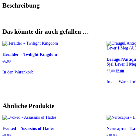
Beschreibung
Das könnte dir auch gefallen …
Heralder – Twilight Kingdom
Draugûl/Antiqu
€
6,00
Sjel Lever I Me
Ursprüngliche
Aktuelle
€
7,00
€
6,00
In den Warenkorb
Preis
Preis
war:
ist:
In den Warenkor
€7,00
€6,00.
Ähnliche Produkte
Evoked – Assassins of Hades
Nerocapra – La
€
8,00
€
10,00