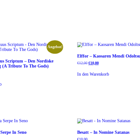
Angebot!
Elffor ‎– Kaosaren Mendi Odolts
us Scriptum – Den Nordiske
Ursprünglicher
Aktueller
€
12,00
€
10,00
g (A Tribute To The Gods)
Preis
Preis
war:
ist:
r
r
In den Warenkorb
€12,00
€10,00.
b
 Serpe In Seno
Besatt – In Nomine Satanas
€
10,00