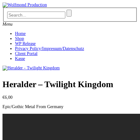
Skip
to
content
Menu
Home
Shop
WP Release
Privacy Policy/Impressum/Datenschutz
Client Portal
Kasse
Heralder – Twilight Kingdom
€
6,00
Epic/Gothic Metal From Germany