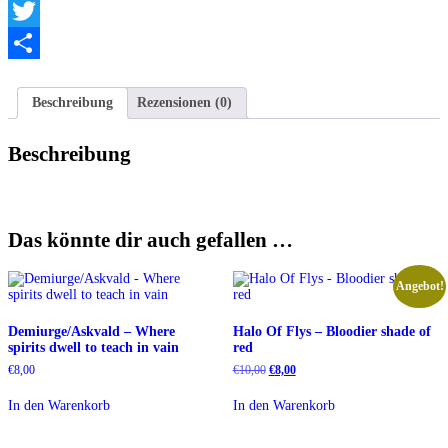
Telegram
Twitter
Teilen
Beschreibung
Rezensionen (0)
Beschreibung
Das könnte dir auch gefallen …
Angebot!
Demiurge/Askvald – Where
Halo Of Flys – Bloodier shade of
spirits dwell to teach in vain
red
Ursprünglicher
Aktueller
€
8,00
€
10,00
€
8,00
Preis
Preis
war:
ist:
In den Warenkorb
In den Warenkorb
€10,00
€8,00.