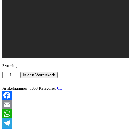
2 vorrätig
Heralder
In den Warenkorb
-
Twilight
Kingdom
Artikelnummer:
1059
Kategorie:
CD
Menge
Facebook
Email
WhatsApp