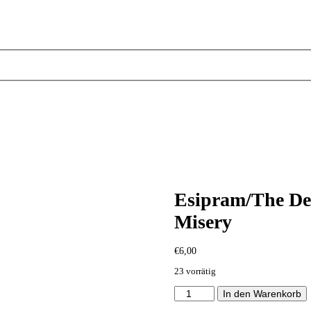
Esipram/The Dep
Misery
€
6,00
23 vorrätig
Esipram/The
In den Warenkorb
Depressick