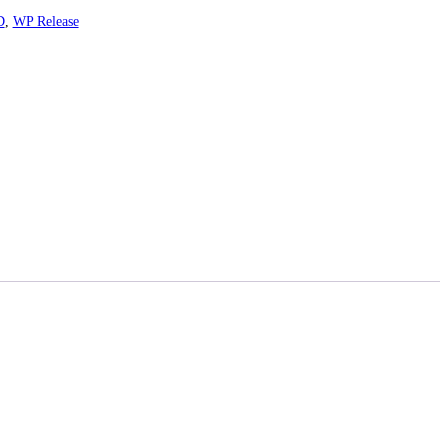
D
,
WP Release