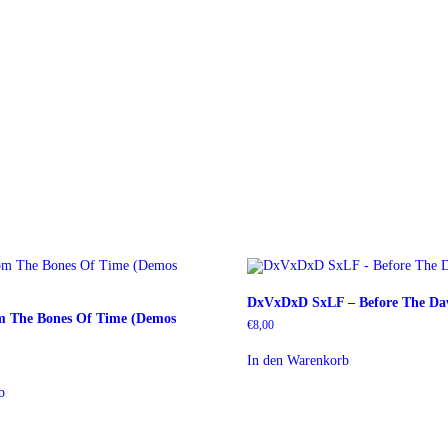
DxVxDxD SxLF – Before The D
m The Bones Of Time (Demos
€
8,00
In den Warenkorb
b