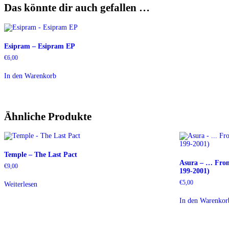
Das könnte dir auch gefallen …
Esipram – Esipram EP
€
6,00
In den Warenkorb
Ähnliche Produkte
Temple – The Last Pact
Asura – … Fro
€
9,00
199-2001)
€
5,00
Weiterlesen
In den Warenkor