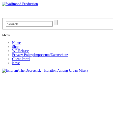
Skip
to
content
Menu
Home
Shop
WP Release
Privacy Policy/Impressum/Datenschutz
Client Portal
Kasse