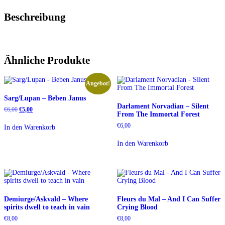
Beschreibung
Ähnliche Produkte
Angebot!
Sarg/Lupan – Beben Janus
Darlament Norvadian – Silent
Ursprünglicher
Aktueller
€
6,00
€
5,00
From The Immortal Forest
Preis
Preis
war:
ist:
€
6,00
In den Warenkorb
€6,00
€5,00.
In den Warenkorb
Demiurge/Askvald – Where
Fleurs du Mal – And I Can Suffer
spirits dwell to teach in vain
Crying Blood
€
8,00
€
8,00