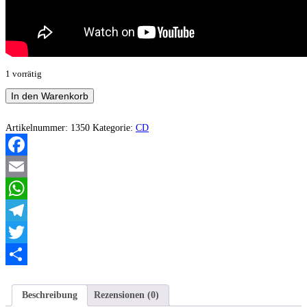
1 vorrätig
Germanen
In den Warenkorb
Blut
-
Wandelnd
Artikelnummer:
1350
Kategorie:
CD
in
der
Einsamkeit
Facebook
abgrundtiefer
Gedanken
Email
Menge
WhatsApp
Telegram
Twitter
Teilen
Beschreibung
Rezensionen (0)