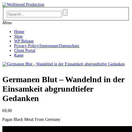
Skip
to
content
Menu
Home
Shop
WP Release
Privacy Policy/Impressum/Datenschutz
Client Portal
Kasse
Germanen Blut – Wandelnd in der
Einsamkeit abgrundtiefer
Gedanken
€
8,00
Pagan Black Metal From Germany