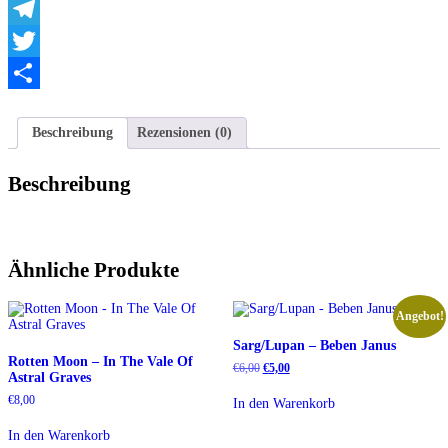
WhatsApp
Telegram
Twitter
Teilen
Beschreibung
Rezensionen (0)
Beschreibung
Ähnliche Produkte
Angebot!
Sarg/Lupan – Beben Janus
Rotten Moon – In The Vale Of
Ursprünglicher
Aktueller
€
6,00
€
5,00
Astral Graves
Preis
Preis
war:
ist:
€
8,00
In den Warenkorb
€6,00
€5,00.
In den Warenkorb