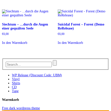
Siechtum – …durch die Augen
Suicidal Forest – Forest (Demo
einer gequälten Seele
ReRelease)
€
6,00
€
6,00
In den Warenkorb
In den Warenkorb
WP Release (Discount Code: UBM)
Vinyl
Shirts
CD
Tape
Warenkorb
Free dark wordpress theme