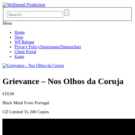
Skip
to
content
Menu
Home
Shop
WP Release
Privacy Policy/Impressum/Datenschutz
Client Portal
Kasse
Grievance – Nos Olhos da Coruja
€
10,00
Black Metal From Portugal
CD Limited To 200 Copies