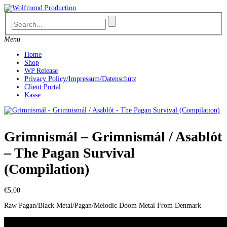
Skip
to
content
Menu
Home
Shop
WP Release
Privacy Policy/Impressum/Datenschutz
Client Portal
Kasse
Grimnismál – Grimnismál / Asablót
– The Pagan Survival
(Compilation)
€
5,00
Raw Pagan/Black Metal/Pagan/Melodic Doom Metal From Denmark