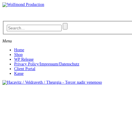
Skip
to
content
Menu
Home
Shop
WP Release
Privacy Policy/Impressum/Datenschutz
Client Portal
Kasse