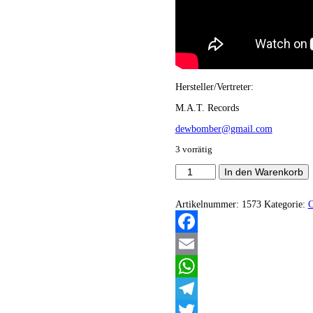
Hersteller/Vertreter:
M.A.T. Records
dewbomber@gmail.com
3 vorrätig
Hacavitz
In den Warenkorb
/
Veldraveth
/
Artikelnummer:
1573
Kategorie:
Theurgia
-
Tercer
Facebook
nadir
venenoso
Email
Menge
WhatsApp
Telegram