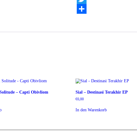
Twitter
Teilen
olitude – Capti Obivliom
Sial – Destinasi Terakhir EP
€
6,00
b
In den Warenkorb