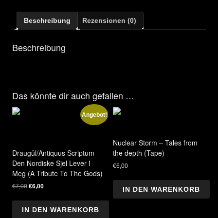
Teilen
Beschreibung
Rezensionen (0)
Beschreibung
Das könnte dir auch gefallen …
Angebot!
Nuclear Storm – Tales from
Draugûl/Antiquus Scriptum –
the depth (Tape)
Den Nordiske Sjel Lever I
€
6,00
Meg (A Tribute To The Gods)
Ursprünglicher
Aktueller
€
7,00
€
6,00
IN DEN WARENKORB
Preis
Preis
war:
ist:
IN DEN WARENKORB
€7,00
€6,00.