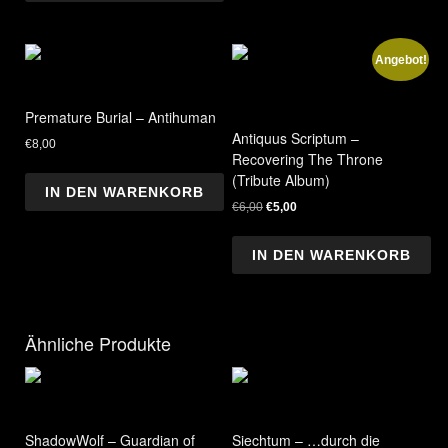
Angebot!
Premature Burial – Antihuman
Antiquus Scriptum –
€
8,00
Recovering The Throne
(Tribute Album)
IN DEN WARENKORB
Ursprünglicher
Aktueller
€
6,00
€
5,00
Preis
Preis
war:
ist:
IN DEN WARENKORB
€6,00
€5,00.
Ähnliche Produkte
ShadowWolf – Guardian of
Siechtum – …durch die