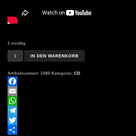
2 vorrätig
Illusory
IN DEN WARENKORB
-
The
Ivory
Artikelnummer:
1080
Kategorie:
CD
Tower
Menge
Facebook
Email
WhatsApp
Telegram
Twitter