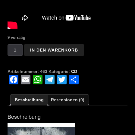
9 vorrätig
Immorior
IN DEN WARENKORB
-
Ciel
Noir
Artikelnummer:
463
Kategorie:
CD
EP
Facebook
Email
WhatsApp
Telegram
Twitter
Teilen
Menge
Beschreibung
Rezensionen (0)
Beschreibung