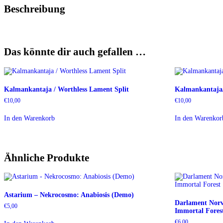
Beschreibung
Das könnte dir auch gefallen …
Kalmankantaja / Worthless Lament Split
Kalmankantaja/
€
10,00
€
10,00
In den Warenkorb
In den Warenkor
Ähnliche Produkte
Astarium – Nekrocosmo: Anabiosis (Demo)
Darlament Norv
€
5,00
Immortal Fores
€
6,00