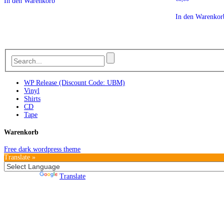
In den Warenkorb
In den Warenkor
WP Release (Discount Code: UBM)
Vinyl
Shirts
CD
Tape
Warenkorb
Free dark wordpress theme
Translate »
Powered by
Translate