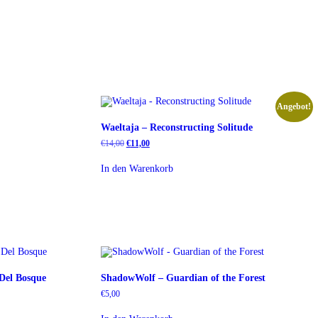
Angebot!
Waeltaja – Reconstructing Solitude
Ursprünglicher
Aktueller
€
14,00
€
11,00
Preis
Preis
war:
ist:
In den Warenkorb
€14,00
€11,00.
 Del Bosque
ShadowWolf – Guardian of the Forest
€
5,00