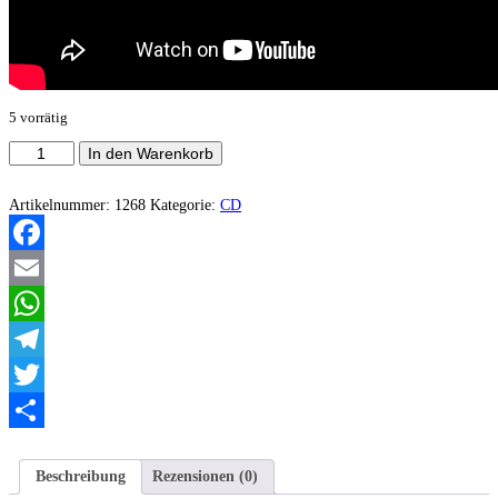
5 vorrätig
Kampfeswut
In den Warenkorb
-
Die
Rückkehr
Artikelnummer:
1268
Kategorie:
CD
des
Barden
Menge
Facebook
Email
WhatsApp
Telegram
Twitter
Teilen
Beschreibung
Rezensionen (0)