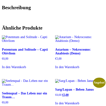
Beschreibung
Ähnliche Produkte
Potemtum and Solitude – Capti
Astarium – Nekrocosmo:
Obivliom
Anabiosis (Demo)
€
6,00
€
5,00
In den Warenkorb
In den Warenkorb
Angebot!
Sarg/Lupan – Beben Janus
Seelenqual – Das Leben nur ein
Ursprünglicher
Aktueller
€
6,00
€
5,00
Traum…
Preis
Preis
war:
ist:
€
6,00
In den Warenkorb
€6,00
€5,00.