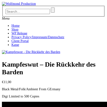
Skip
to
content
Menu
Home
Shop
WP Release
Privacy Policy/Impressum/Datenschutz
Client Portal
Kasse
Kampfeswut – Die Rückkehr des
Barden
€
11,00
Black Metal/Folk/Ambient From GErmany
Digi Limited to 500 Copies