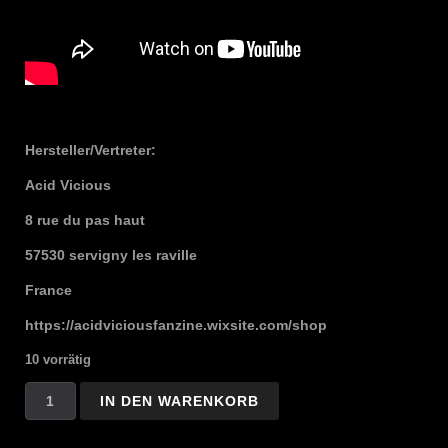
Hersteller/Vertreter:
Acid Vicious
8 rue du pas haut
57530 servigny les raville
France
https://acidviciousfanzine.wixsite.com/shop
10 vorrätig
L'Éclat
IN DEN WARENKORB
du
Déclin