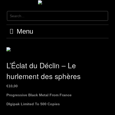
Skip
to
content
Menu
L’Éclat du Déclin – Le
hurlement des sph​è​res
€
10,00
Progressive Black Metal From France
DIgipak Limited To 500 Copies