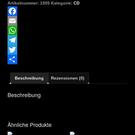
-
Artikelnummer:
1505
Kategorie:
CD
Le
hurlement
des
Facebook
sph​
Email
è​
res
WhatsApp
Menge
Telegram
Twitter
Teilen
Beschreibung
Rezensionen (0)
Beschreibung
Ähnliche Produkte