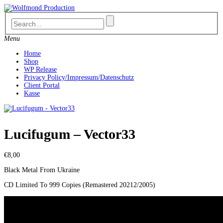
Skip
to
content
Menu
Home
Shop
WP Release
Privacy Policy/Impressum/Datenschutz
Client Portal
Kasse
Lucifugum – Vector33
€
8,00
Black Metal From Ukraine
CD Limited To 999 Copies (Remastered 20212/2005)