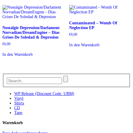
Contaminated – Womb Of
Nostalgie Depression/Darlament
Neglection EP
Norvadian/DreamEngine – Dias
€
6,00
Grises De Soledad & Depresion
€
6,00
In den Warenkorb
In den Warenkorb
WP Release (Discount Code: UBM)
Vinyl
Shirts
CD
Tape
Warenkorb