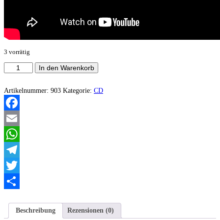
3 vorrätig
Maudits
In den Warenkorb
‎–
Les
Prédicateurs
Artikelnummer:
903
Kategorie:
CD
de
la
Mort
Facebook
(Demo)
Menge
Email
WhatsApp
Telegram
Twitter
Teilen
Beschreibung
Rezensionen (0)