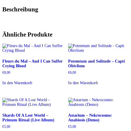
Beschreibung
Ähnliche Produkte
Fleurs du Mal – And I Can Suffer
Potemtum and Solitude – Capti
Crying Blood
Obivliom
€
8,00
€
6,00
In den Warenkorb
In den Warenkorb
Shards Of A Lost World –
Astarium – Nekrocosmo:
Primum Ritual (Live Album)
Anabiosis (Demo)
€
5,00
€
5,00