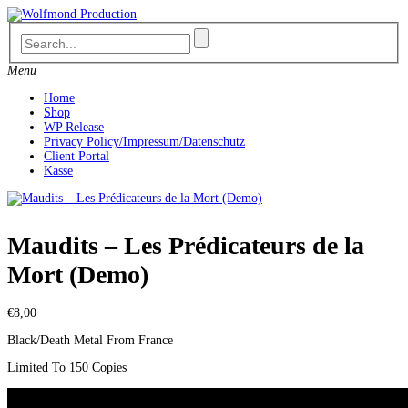
Skip
to
content
Menu
Home
Shop
WP Release
Privacy Policy/Impressum/Datenschutz
Client Portal
Kasse
Maudits ‎– Les Prédicateurs de la
Mort (Demo)
€
8,00
Black/Death Metal From France
Limited To 150 Copies