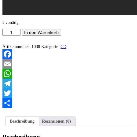
2 vorrätig
Meneapneontes
In den Warenkorb
-
Promachos
Menge
Artikelnummer:
1038
Kategorie:
CD
Facebook
Email
WhatsApp
Telegram
Twitter
Teilen
Beschreibung
Rezensionen (0)
Beschreibung