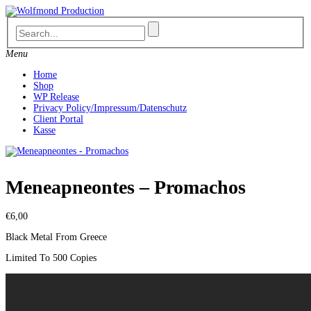
Skip
to
content
Menu
Home
Shop
WP Release
Privacy Policy/Impressum/Datenschutz
Client Portal
Kasse
Meneapneontes – Promachos
€
6,00
Black Metal From Greece
Limited To 500 Copies