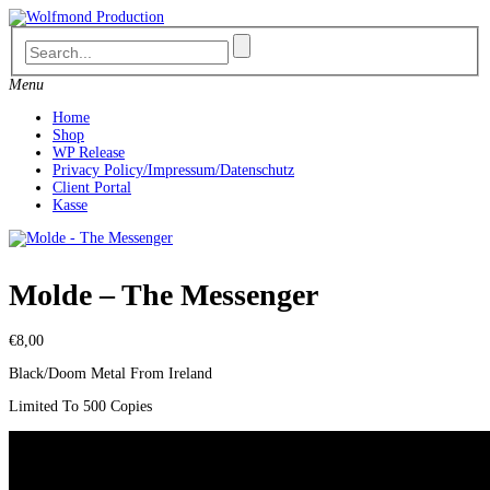
Skip
to
content
Menu
Home
Shop
WP Release
Privacy Policy/Impressum/Datenschutz
Client Portal
Kasse
Molde – The Messenger
€
8,00
Black/Doom Metal From Ireland
Limited To 500 Copies