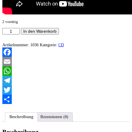
2 vorrätig
Molde
In den Warenkorb
-
The
Messenger
Artikelnummer:
1036
Kategorie:
CD
Menge
Facebook
Email
WhatsApp
Telegram
Twitter
Teilen
Beschreibung
Rezensionen (0)
Beschreibung