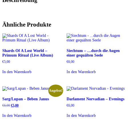
Ähnliche Produkte
Shards Of A Lost World –
Siechtum – …durch die Augen
Primum Ritual (Live Album)
einer gequälten Seele
€
5,00
€
6,00
In den Warenkorb
In den Warenkorb
Angebot!
Sarg/Lupan – Beben Janus
Darlament Norvadian – Evenings
Ursprünglicher
Aktueller
€
6,00
€
5,00
€
6,00
Preis
Preis
war:
ist:
In den Warenkorb
In den Warenkorb
€6,00
€5,00.