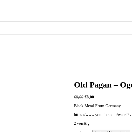
Old Pagan – Og
Ursprünglicher
Aktueller
€
9,00
€
8,00
Preis
Preis
Black Metal From Germany
war:
ist:
€9,00
€8,00.
https://www.youtube.com/watch
2 vorrätig
Old