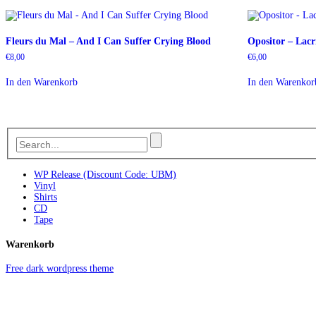
Fleurs du Mal – And I Can Suffer Crying Blood
Opositor – Lac
€
8,00
€
6,00
In den Warenkorb
In den Warenkor
WP Release (Discount Code: UBM)
Vinyl
Shirts
CD
Tape
Warenkorb
Free dark wordpress theme