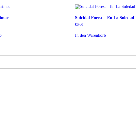
rimae
Suicidal Forest – En La Soledad
€
6,00
b
In den Warenkorb