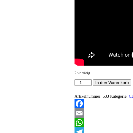
2 vorrätig
Schwarzach
In den Warenkorb
-
Sieben
Seelen
Artikelnummer:
533
Kategorie:
C
Menge
Facebook
Email
WhatsApp