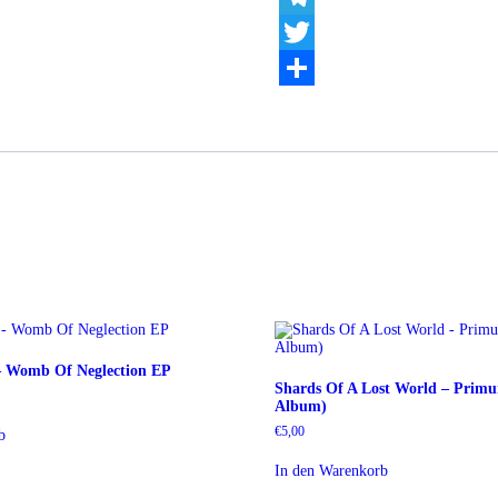
Telegram
Twitter
Teilen
– Womb Of Neglection EP
Shards Of A Lost World – Primu
Album)
€
5,00
b
In den Warenkorb