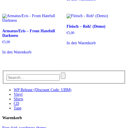
Fleisch – Roh! (Demo)
Armatus/Eris – From Hatefull
€
5,00
Darkness
€
5,00
In den Warenkorb
In den Warenkorb
WP Release (Discount Code: UBM)
Vinyl
Shirts
CD
Tape
Warenkorb
Free dark wordpress theme