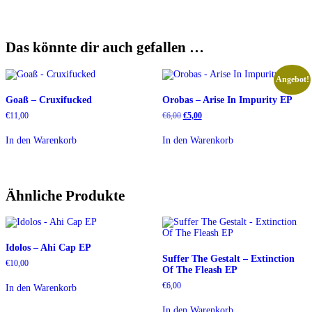
Das könnte dir auch gefallen …
Angebot!
Goaß – Cruxifucked
Orobas – Arise In Impurity EP
Ursprünglicher
Aktueller
€
11,00
€
6,00
€
5,00
Preis
Preis
war:
ist:
In den Warenkorb
In den Warenkorb
€6,00
€5,00.
Ähnliche Produkte
Idolos – Ahi Cap EP
Suffer The Gestalt – Extinction
€
10,00
Of The Fleash EP
€
6,00
In den Warenkorb
In den Warenkorb