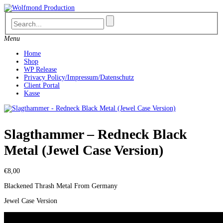
Skip
to
content
Menu
Home
Shop
WP Release
Privacy Policy/Impressum/Datenschutz
Client Portal
Kasse
Slagthammer – Redneck Black
Metal (Jewel Case Version)
€
8,00
Blackened Thrash Metal From Germany
Jewel Case Version