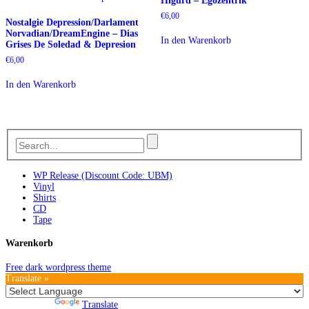
Higurd – Egozentrik
€
6,00
Nostalgie Depression/Darlament
Norvadian/DreamEngine – Dias
In den Warenkorb
Grises De Soledad & Depresion
€
6,00
In den Warenkorb
WP Release (Discount Code: UBM)
Vinyl
Shirts
CD
Tape
Warenkorb
Free dark wordpress theme
Translate »
Powered by
Translate