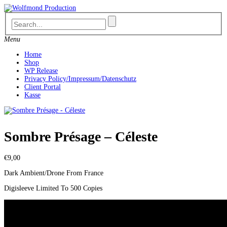
Skip
to
content
Menu
Home
Shop
WP Release
Privacy Policy/Impressum/Datenschutz
Client Portal
Kasse
Sombre Présage – C​é​leste
€
9,00
Dark Ambient/Drone From France
Digisleeve Limited To 500 Copies