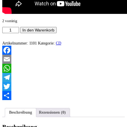
2 vorrätig
Sombre
In den Warenkorb
Présage
-
C​
Artikelnummer:
1101
Kategorie:
CD
é​
leste
Menge
Facebook
Email
WhatsApp
Telegram
Twitter
Teilen
Beschreibung
Rezensionen (0)
Beschreibung