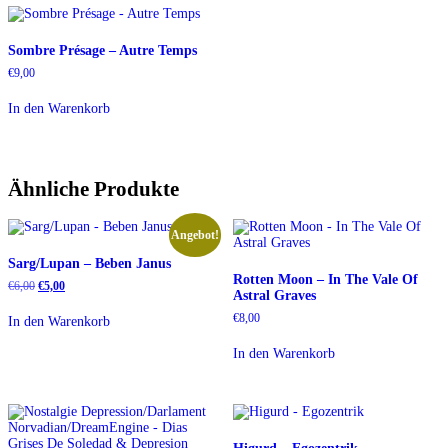
Sombre Présage – Autre Temps
€
9,00
In den Warenkorb
Ähnliche Produkte
Angebot!
Sarg/Lupan – Beben Janus
Rotten Moon – In The Vale Of
Ursprünglicher
Aktueller
€
6,00
€
5,00
Astral Graves
Preis
Preis
war:
ist:
€
8,00
In den Warenkorb
€6,00
€5,00.
In den Warenkorb