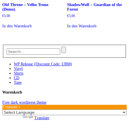
Old Throne – Velho Trono
ShadowWolf – Guardian of the
(Demo)
Forest
€
5,00
€
5,00
In den Warenkorb
In den Warenkorb
WP Release (Discount Code: UBM)
Vinyl
Shirts
CD
Tape
Warenkorb
Free dark wordpress theme
Translate »
Powered by
Translate