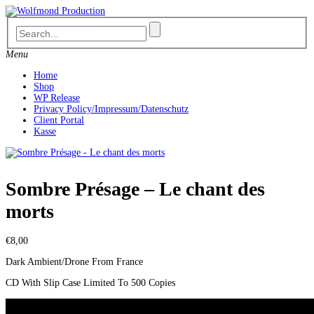
Skip
to
content
Menu
Home
Shop
WP Release
Privacy Policy/Impressum/Datenschutz
Client Portal
Kasse
Sombre Présage – Le chant des
morts
€
8,00
Dark Ambient/Drone From France
CD With Slip Case Limited To 500 Copies