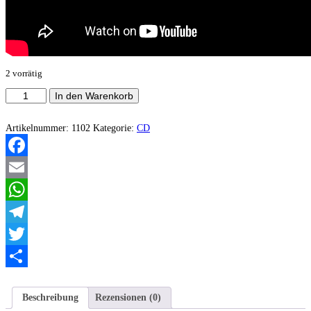
2 vorrätig
Sombre
In den Warenkorb
Présage
-
Le
Artikelnummer:
1102
Kategorie:
CD
chant
des
morts
Facebook
Menge
Email
WhatsApp
Telegram
Twitter
Teilen
Beschreibung
Rezensionen (0)