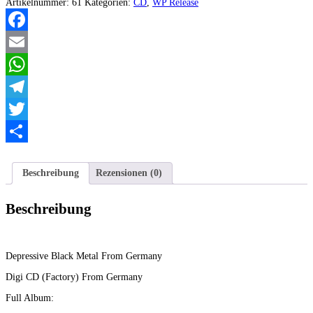
eines
Artikelnummer:
61
Kategorien:
CD
,
WP Release
gebrochenen
Lebens
Menge
Facebook
Email
WhatsApp
Telegram
Twitter
Teilen
Beschreibung
Rezensionen (0)
Beschreibung
Depressive Black Metal From Germany
Digi CD (Factory) From Germany
Full Album: