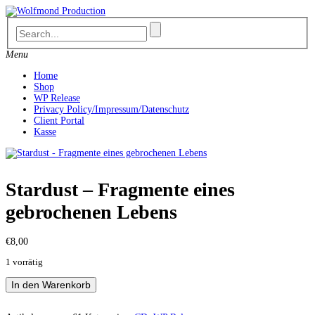
Skip
to
content
Menu
Home
Shop
WP Release
Privacy Policy/Impressum/Datenschutz
Client Portal
Kasse
Stardust – Fragmente eines
gebrochenen Lebens
€
8,00
1 vorrätig
Stardust
In den Warenkorb
-
Fragmente