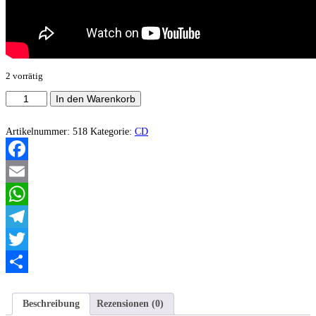
2 vorrätig
Stardust/Pestkult/Erakko/Funeral
In den Warenkorb
Dust
-
Devils
Artikelnummer:
518
Kategorie:
CD
work
in
the
Facebook
witchtower
Menge
Email
WhatsApp
Telegram
Twitter
Teilen
Beschreibung
Rezensionen (0)