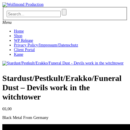
Skip
to
content
Menu
Home
Shop
WP Release
Privacy Policy/Impressum/Datenschutz
Client Portal
Kasse
Stardust/Pestkult/Erakko/Funeral
Dust – Devils work in the
witchtower
€
6,00
Black Metal From Germany