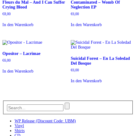
Fleurs du Mal – And I Can Suffer
Contaminated – Womb Of
Crying Blood
Neglection EP
€
8,00
€
6,00
In den Warenkorb
In den Warenkorb
Opositor – Lacrimae
Suicidal Forest – En La Soledad
€
6,00
Del Bosque
€
6,00
In den Warenkorb
In den Warenkorb
WP Release (Discount Code: UBM)
Vinyl
Shirts
CD