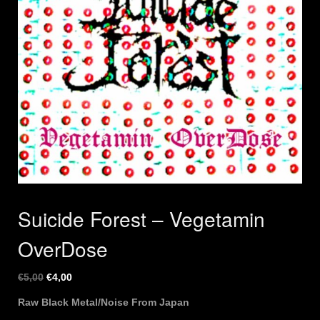
Suicide Forest – Vegetamin
OverDose
Ursprünglicher
Aktueller
€
5,00
€
4,00
Preis
Preis
Raw Black Metal/Noise From Japan
war:
ist: