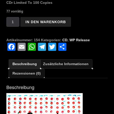
€5,00
€4,00.
CDr Limited To 100 Copies
77 vorrätig
Suicide
IN DEN WARENKORB
Forest
-
Vegetamin
Artikelnummer:
154
Kategorien:
CD
,
WP Release
OverDose
Facebook
Email
WhatsApp
Telegram
Twitter
Teilen
Menge
Beschreibung
Zusätzliche Informationen
Rezensionen (0)
Beschreibung