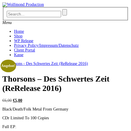
Skip
to
content
Menu
Home
Shop
WP Release
Privacy Policy/Impressum/Datenschutz
Client Portal
Kasse
Angebot!
Thorsons – Des Schwertes Zeit
(ReRelease 2016)
Ursprünglicher
Aktueller
€
6,00
€
5,00
Preis
Preis
Black/Death/Folk Metal From Germany
war:
ist:
€6,00
€5,00.
CDr Limited To 100 Copies
Full EP: