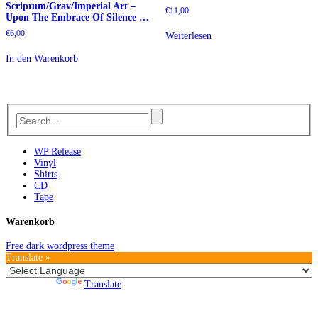
Scriptum/Grav/Imperial Art –
€
11,00
Upon The Embrace Of Silence …
€
6,00
Weiterlesen
In den Warenkorb
WP Release
Vinyl
Shirts
CD
Tape
Warenkorb
Free dark wordpress theme
Translate »
Powered by
Translate