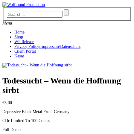
Skip
to
content
Menu
Home
Shop
WP Release
Privacy Policy/Impressum/Datenschutz
Client Portal
Kasse
Todessucht – Wenn die Hoffnung
sirbt
€
5,00
Depressive Black Metal From Germany
CDr Limited To 100 Copies
Full Demo: