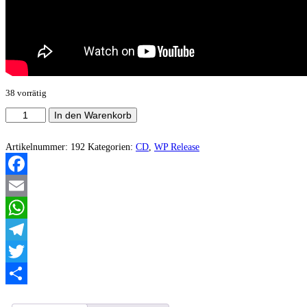
38 vorrätig
Todessucht
In den Warenkorb
-
Wenn
die
Artikelnummer:
192
Kategorien:
CD
,
WP Release
Hoffnung
sirbt
Menge
Facebook
Email
WhatsApp
Telegram
Twitter
Teilen