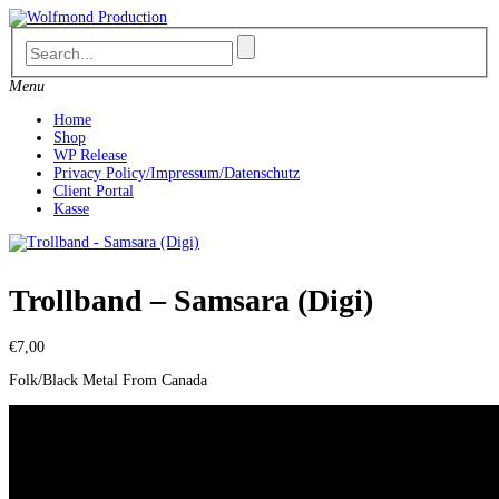
Skip
to
content
Menu
Home
Shop
WP Release
Privacy Policy/Impressum/Datenschutz
Client Portal
Kasse
Trollband – Samsara (Digi)
€
7,00
Folk/Black Metal From Canada