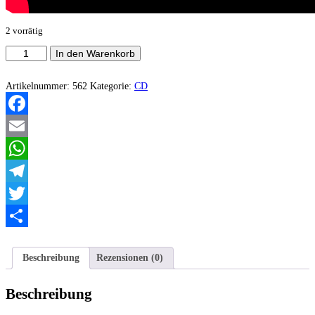
2 vorrätig
Trollband
In den Warenkorb
-
Samsara
(Digi)
Artikelnummer:
562
Kategorie:
CD
Menge
Facebook
Email
WhatsApp
Telegram
Twitter
Teilen
Beschreibung
Rezensionen (0)
Beschreibung