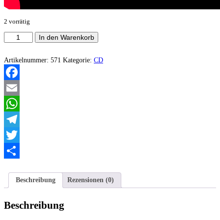
2 vorrätig
Unlight
In den Warenkorb
-
Slow
eMotion
Artikelnummer:
571
Kategorie:
CD
Menge
Facebook
Email
WhatsApp
Telegram
Twitter
Teilen
Beschreibung
Rezensionen (0)
Beschreibung