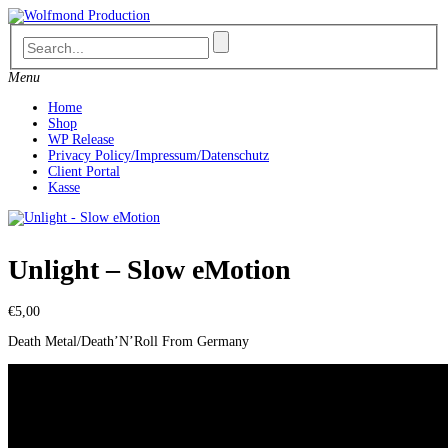
Skip
to
content
Menu
Home
Shop
WP Release
Privacy Policy/Impressum/Datenschutz
Client Portal
Kasse
Unlight – Slow eMotion
€
5,00
Death Metal/Death’N’Roll From Germany