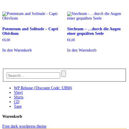
Potemtum and Solitude – Capti
Siechtum – …durch die Augen
Obivliom
einer gequälten Seele
€
6,00
€
6,00
In den Warenkorb
In den Warenkorb
WP Release (Discount Code: UBM)
Vinyl
Shirts
CD
Tape
Warenkorb
Free dark wordpress theme