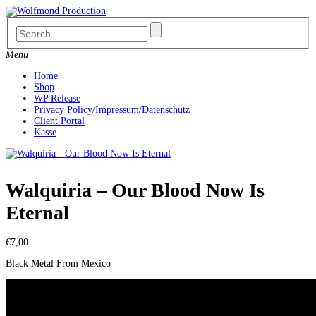
Skip
to
content
Menu
Home
Shop
WP Release
Privacy Policy/Impressum/Datenschutz
Client Portal
Kasse
Walquiria – Our Blood Now Is
Eternal
€
7,00
Black Metal From Mexico