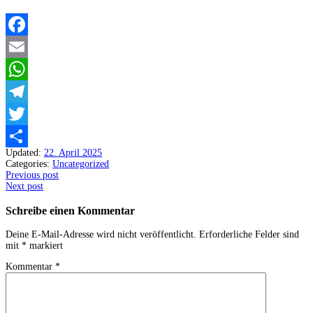
Facebook
Email
WhatsApp
Telegram
Twitter
Updated:
22. April 2025
Teilen
Categories:
Uncategorized
Post
Previous post
Next post
navigation
Schreibe einen Kommentar
Deine E-Mail-Adresse wird nicht veröffentlicht.
Erforderliche Felder sind
mit
*
markiert
Kommentar
*