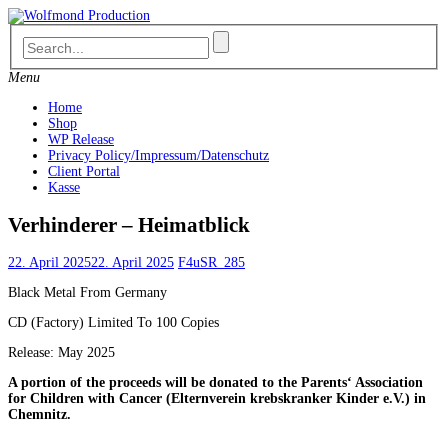
Skip
to
content
Menu
Home
Shop
WP Release
Privacy Policy/Impressum/Datenschutz
Client Portal
Kasse
Verhinderer – Heimatblick
22. April 2025
22. April 2025
F4uSR_285
Black Metal From Germany
CD (Factory) Limited To 100 Copies
Release: May 2025
A portion of the proceeds will be donated to the Parents‘ Association
for Children with Cancer (Elternverein krebskranker Kinder e.V.) in
Chemnitz.