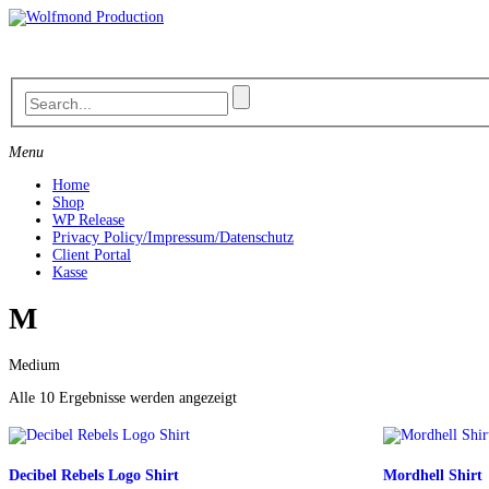
Skip
to
content
Menu
Home
Shop
WP Release
Privacy Policy/Impressum/Datenschutz
Client Portal
Kasse
M
Medium
Nach
Alle 10 Ergebnisse werden angezeigt
Aktualität
sortiert
Decibel Rebels Logo Shirt
Mordhell Shirt