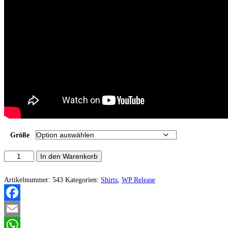
Größe
Mordhell
In den Warenkorb
Shirt
Menge
Artikelnummer:
543
Kategorien:
Shirts
,
WP Release
Facebook
Email