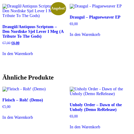
Angebot!
Draugul – Plagueweaver EP
€
6,00
Draugûl/Antiquus Scriptum –
Den Nordiske Sjel Lever I Meg (A
In den Warenkorb
Tribute To The Gods)
Ursprünglicher
Aktueller
€
7,00
€
6,00
Preis
Preis
war:
ist:
In den Warenkorb
€7,00
€6,00.
Ähnliche Produkte
Fleisch – Roh! (Demo)
Unholy Order – Dawn of the
€
5,00
Unholy (Demo ReRelease)
€
6,00
In den Warenkorb
In den Warenkorb