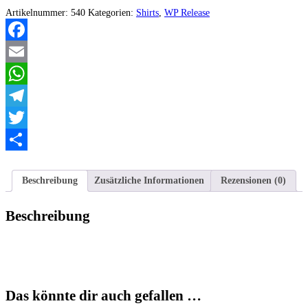
Menge
Artikelnummer:
540
Kategorien:
Shirts
,
WP Release
Facebook
Email
WhatsApp
Telegram
Twitter
Teilen
Beschreibung
Zusätzliche Informationen
Rezensionen (0)
Beschreibung
Das könnte dir auch gefallen …