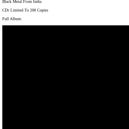
Black Metal From India
CDr Limited To 200 Copies
Full Album: