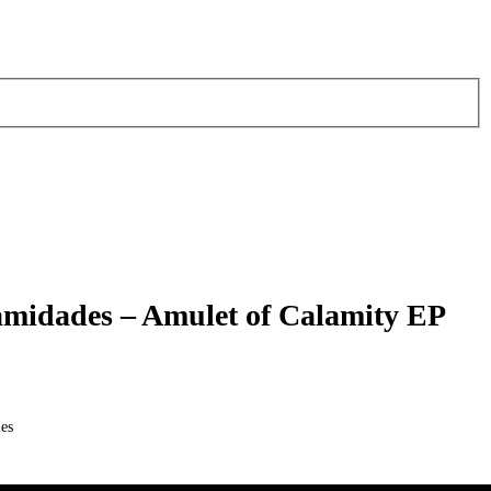
midades – Amulet of Calamity EP
es