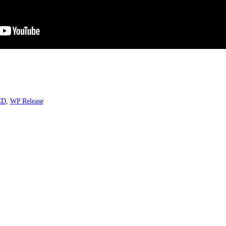
CD
,
WP Release