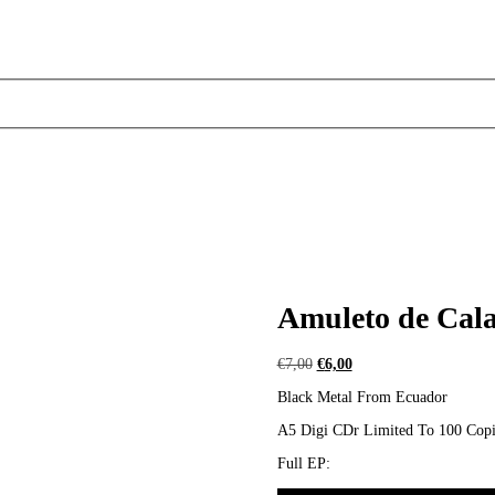
Amuleto de Cala
Ursprünglicher
Aktueller
€
7,00
€
6,00
Preis
Preis
Black Metal From Ecuador
war:
ist:
€7,00
€6,00.
A5 Digi CDr Limited To 100 Copi
Full EP: