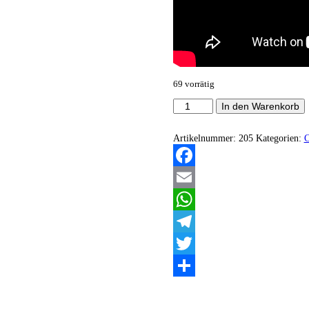
69 vorrätig
Amuleto
In den Warenkorb
de
Calamidades
-
Artikelnummer:
205
Kategorien:
Amulet
of
Calamity
Facebook
EP
Menge
Email
WhatsApp
Telegram
Twitter
Teilen