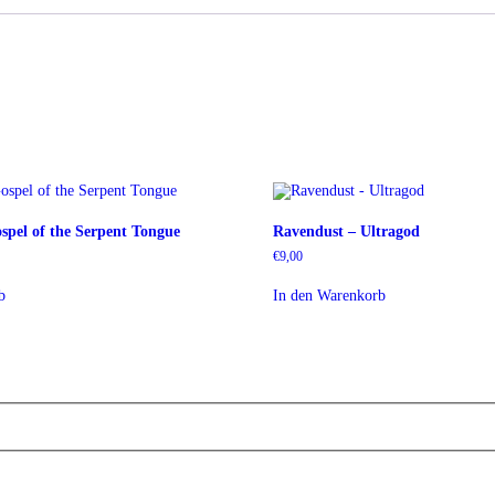
spel of the Serpent Tongue
Ravendust – Ultragod
€
9,00
b
In den Warenkorb