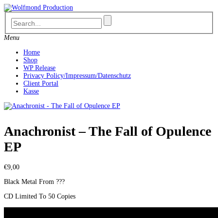
Skip
to
content
Menu
Home
Shop
WP Release
Privacy Policy/Impressum/Datenschutz
Client Portal
Kasse
Anachronist – The Fall of Opulence
EP
€
9,00
Black Metal From ???
CD Limited To 50 Copies