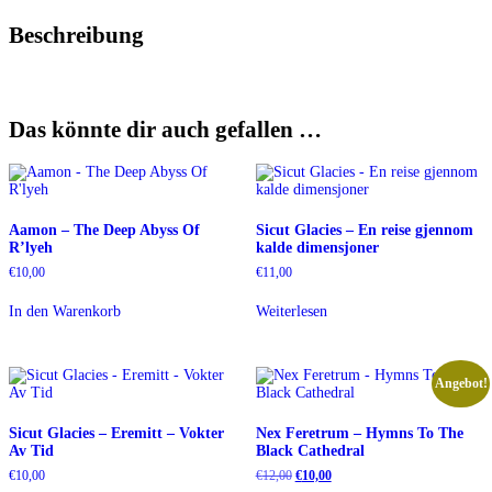
Beschreibung
Das könnte dir auch gefallen …
Aamon – The Deep Abyss Of
Sicut Glacies – En reise gjennom
R’lyeh
kalde dimensjoner
€
10,00
€
11,00
In den Warenkorb
Weiterlesen
Angebot!
Sicut Glacies – Eremitt – Vokter
Nex Feretrum – Hymns To The
Av Tid
Black Cathedral
Ursprünglicher
Aktueller
€
10,00
€
12,00
€
10,00
Preis
Preis