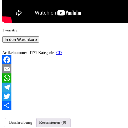
1 vorrätig
Anachronist
In den Warenkorb
-
The
Fall
Artikelnummer:
1171
Kategorie:
CD
of
Opulence
EP
Facebook
Menge
Email
WhatsApp
Telegram
Twitter
Teilen
Beschreibung
Rezensionen (0)