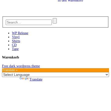
In den Warenkorb
WP Release
Vinyl
Shirts
CD
Tape
Warenkorb
Free dark wordpress theme
Translate »
Powered by
Translate