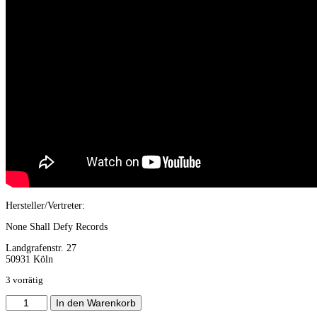
Hersteller/Vertreter:
None Shall Defy Records
Landgrafenstr. 27
50931 Köln
3 vorrätig
Animus
In den Warenkorb
Mortis