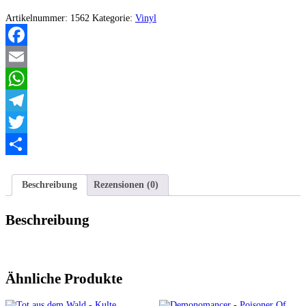
-
Mysteriis
Artikelnummer:
1562
Kategorie:
Vinyl
Vox
Divina
EP
Facebook
(7"
Vinyl)
Email
Menge
WhatsApp
Telegram
Twitter
Teilen
Beschreibung
Rezensionen (0)
Beschreibung
Ähnliche Produkte