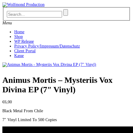
Skip
to
content
Menu
Home
Shop
WP Release
Privacy Policy/Impressum/Datenschutz
Client Portal
Kasse
Animus Mortis – Mysteriis Vox
Divina EP (7″ Vinyl)
€
6,00
Black Metal From Chile
7″ Vinyl Limited To 500 Copies