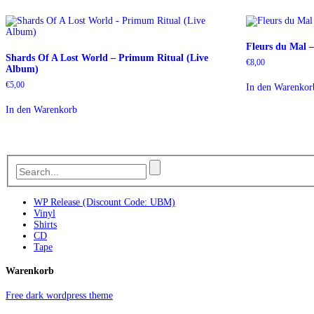
Fleurs du Mal 
Shards Of A Lost World – Primum Ritual (Live
€
8,00
Album)
€
5,00
In den Warenkor
In den Warenkorb
WP Release (Discount Code: UBM)
Vinyl
Shirts
CD
Tape
Warenkorb
Free dark wordpress theme