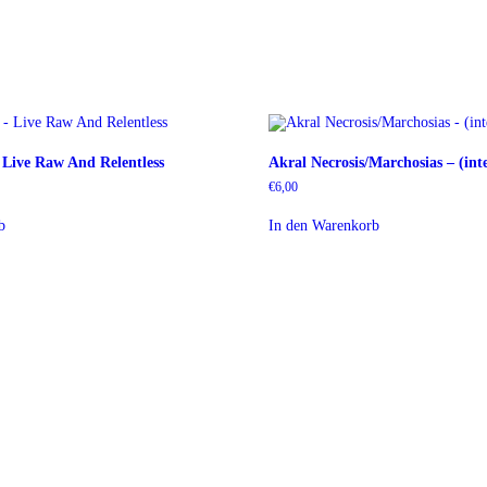
 Live Raw And Relentless
Akral Necrosis/Marchosias – (i
€
6,00
b
In den Warenkorb