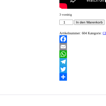
3 vorrätig
Argus
In den Warenkorb
Megere
-
VEII
Artikelnummer:
604
Kategorie:
C
Menge
Facebook
Email
WhatsApp
Telegram
Twitter
Teilen