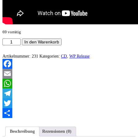
69 vorrätig
Atrophie
In den Warenkorb
-
Atrophie
(Demo)
Artikelnummer:
231
Kategorien:
CD
,
WP Release
Menge
Facebook
Email
WhatsApp
Telegram
Twitter
Teilen
Beschreibung
Rezensionen (0)