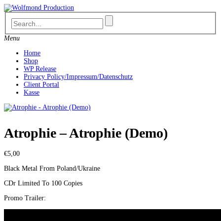
Skip
to
content
Menu
Home
Shop
WP Release
Privacy Policy/Impressum/Datenschutz
Client Portal
Kasse
Atrophie – Atrophie (Demo)
€
5,00
Black Metal From Poland/Ukraine
CDr Limited To 100 Copies
Promo Trailer: