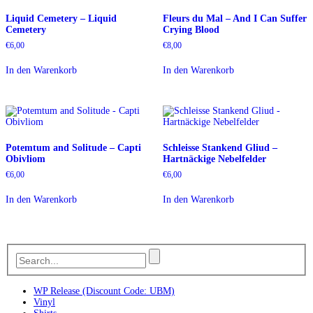
Liquid Cemetery – Liquid
Fleurs du Mal – And I Can Suffer
Cemetery
Crying Blood
€
6,00
€
8,00
In den Warenkorb
In den Warenkorb
Potemtum and Solitude – Capti
Schleisse Stankend Gliud –
Obivliom
Hartnäckige Nebelfelder
€
6,00
€
6,00
In den Warenkorb
In den Warenkorb
WP Release (Discount Code: UBM)
Vinyl