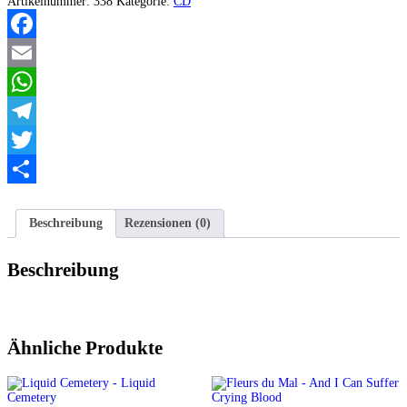
Artikelnummer:
338
Kategorie:
CD
Menge
Facebook
Email
WhatsApp
Telegram
Twitter
Teilen
Beschreibung
Rezensionen (0)
Beschreibung
Ähnliche Produkte