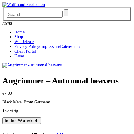
Skip
to
content
Menu
Home
Shop
WP Release
Privacy Policy/Impressum/Datenschutz
Client Portal
Kasse
Augrimmer – Autumnal heavens
€
7,00
Black Metal From Germany
1 vorrätig
Augrimmer
In den Warenkorb
-
Autumnal
heavens