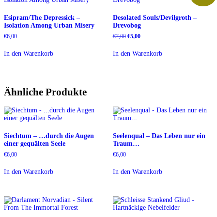
Esipram/The Depressick –
Desolated Souls/Devilgroth –
Isolation Among Urban Misery
Drevobog
Ursprünglicher
Aktueller
€
6,00
€
7,00
€
5,00
Preis
Preis
war:
ist:
In den Warenkorb
In den Warenkorb
€7,00
€5,00.
Ähnliche Produkte
Siechtum – …durch die Augen
Seelenqual – Das Leben nur ein
einer gequälten Seele
Traum…
€
6,00
€
6,00
In den Warenkorb
In den Warenkorb