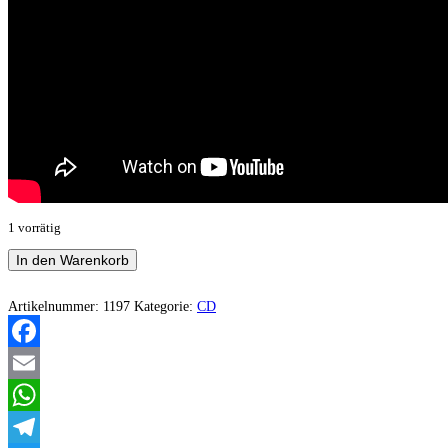
1 vorrätig
Bestraberto
In den Warenkorb
-
2019-
2020
Artikelnummer:
1197
Kategorie:
CD
Menge
Facebook
Email
WhatsApp