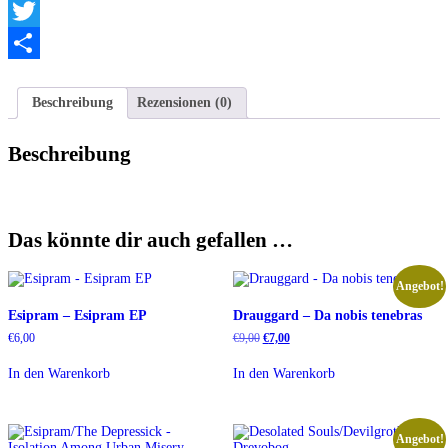
Telegram
Twitter
Teilen
Beschreibung
Rezensionen (0)
Beschreibung
Das könnte dir auch gefallen …
Angebot!
Esipram – Esipram EP
Drauggard – Da nobis tenebras
Ursprünglicher
Aktueller
€
6,00
€
9,00
€
7,00
Preis
Preis
war:
ist:
In den Warenkorb
In den Warenkorb
€9,00
€7,00.
Angebot!