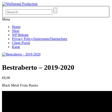
Skip
to
content
Menu
Home
Shop
WP Release
Privacy Policy/Impressum/Datenschutz
Client Portal
Kasse
Bestraberto – 2019-2020
€
8,00
Black Metal From Russia