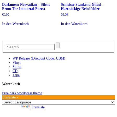
Darlament Norvadian – Silent
Schleisse Stankend Gliud –
From The Immortal Forest
Hartnäckige Nebelfelder
€
6,00
€
6,00
In den Warenkorb
In den Warenkorb
WP Release (Discount Code: UBM)
Vinyl
Shirts
CD
Tape
Warenkorb
Free dark wordpress theme
Translate »
Powered by
Translate