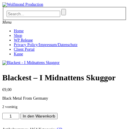
Skip
to
content
Menu
Home
Shop
WP Release
Privacy Policy/Impressum/Datenschutz
Client Portal
Kasse
Blackest – I Midnattens Skuggor
€
9,00
Black Metal From Germany
2 vorrätig
Blackest
In den Warenkorb
-
I
Midnattens