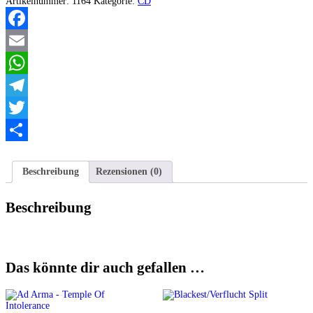
Artikelnummer:
1164
Kategorie:
CD
Skuggor
Menge
Facebook
Email
WhatsApp
Telegram
Twitter
Teilen
Beschreibung
Rezensionen (0)
Beschreibung
Das könnte dir auch gefallen …