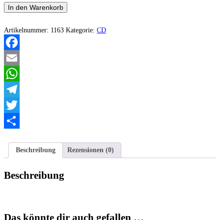
Blackest/Verflucht
In den Warenkorb
Split
Menge
Artikelnummer:
1163
Kategorie:
CD
Facebook
Email
WhatsApp
Telegram
Twitter
Teilen
Beschreibung
Rezensionen (0)
Beschreibung
Das könnte dir auch gefallen …