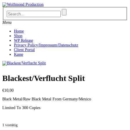
Skip
to
content
Menu
Home
Shop
WP Release
Privacy Policy/Impressum/Datenschutz
Client Portal
Kasse
Blackest/Verflucht Split
€
10,00
Black Metal/Raw Black Metal From Germany/Mexico
Limited To 300 Copies
1 vorrätig