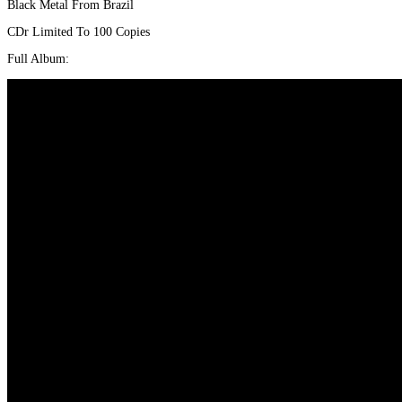
Black Metal From Brazil
war:
ist:
€6,00
€5,00.
CDr Limited To 100 Copies
Full Album: