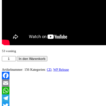
53 vorrätig
Diabállein
In den Warenkorb
-
The
Wretched
Artikelnummer:
156
Kategorien:
CD
,
WP Release
Essence
Menge
Facebook
Email
WhatsApp
Telegram