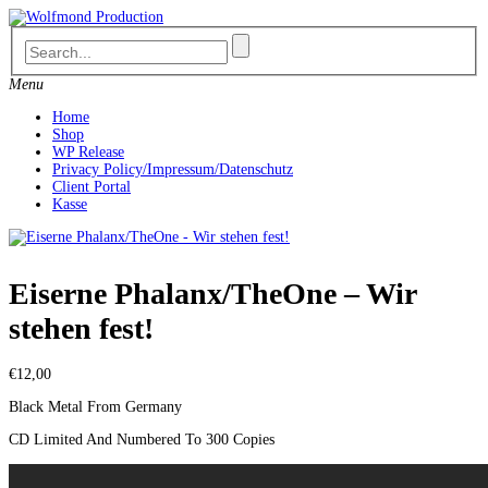
Skip
to
content
Menu
Home
Shop
WP Release
Privacy Policy/Impressum/Datenschutz
Client Portal
Kasse
Eiserne Phalanx/TheOne – Wir
stehen fest!
€
12,00
Black Metal From Germany
CD Limited And Numbered To 300 Copies