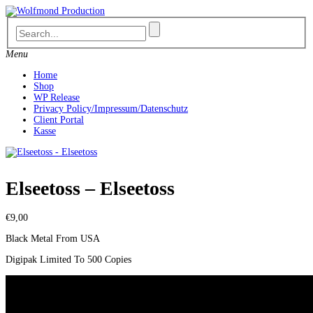
Skip
to
content
Menu
Home
Shop
WP Release
Privacy Policy/Impressum/Datenschutz
Client Portal
Kasse
Elseetoss – Elseetoss
€
9,00
Black Metal From USA
Digipak Limited To 500 Copies