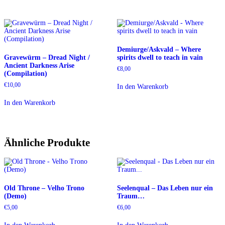
Demiurge/Askvald – Where
Gravewürm ‎– Dread Night /
spirits dwell to teach in vain
Ancient Darkness Arise
€
8,00
(Compilation)
€
10,00
In den Warenkorb
In den Warenkorb
Ähnliche Produkte
Old Throne – Velho Trono
Seelenqual – Das Leben nur ein
(Demo)
Traum…
€
5,00
€
6,00