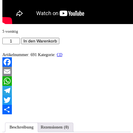
5 vorrätig
Ergotism
In den Warenkorb
–
Notre
terre,
Artikelnummer:
691
Kategorie:
CD
nos
aieux,
notre
Facebook
fils
et
Email
nos
morts…
WhatsApp
Menge
Telegram
Twitter
Teilen
Beschreibung
Rezensionen (0)