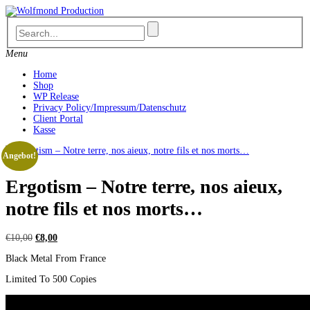
Skip
to
content
Menu
Home
Shop
WP Release
Privacy Policy/Impressum/Datenschutz
Client Portal
Kasse
Angebot!
Ergotism – Notre terre, nos aieux,
notre fils et nos morts…
Ursprünglicher
Aktueller
€
10,00
€
8,00
Preis
Preis
Black Metal From France
war:
ist:
€10,00
€8,00.
Limited To 500 Copies